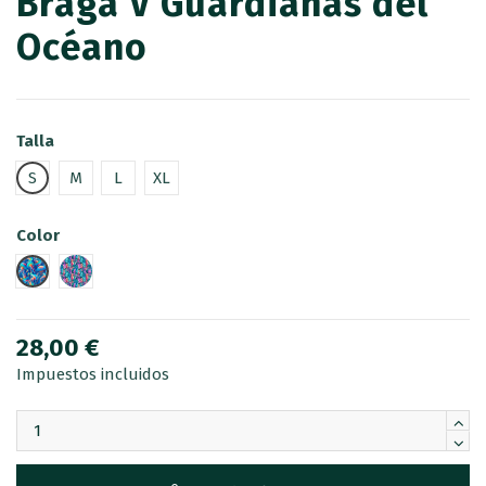
Braga V Guardianas del
Océano
Talla
S
M
L
XL
Color
MEDUSA
CABALLITO DE MAR
28,00 €
Impuestos incluidos