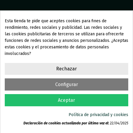
Esta tienda te pide que aceptes cookies para fines de
AGÜITA STORE
rendimiento, redes sociales y publicidad. Las redes sociales y
las cookies publicitarias de terceros se utilizan para ofrecerte
funciones de redes sociales y anuncios personalizados. ¿Aceptas
COLECCIONES
estas cookies y el procesamiento de datos personales
involucrados?
INFORMACIÓN
Rechazar
SOMOS AGÜITA
Configurar
Aceptar
Política de privacidad y cookies
Copyright © Aguita Swimwear
Declaración de cookies actualizada por última vez el:
22/04/2025
Aviso legal
-
Política de privacidad
-
Política de Cookies
Consentimiento de cookies